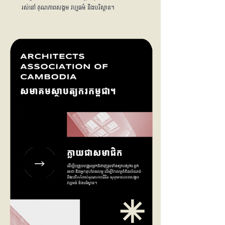
រស់នៅ គុណភាពសង្គម វប្បធម៌ និងបរិស្ថាន។