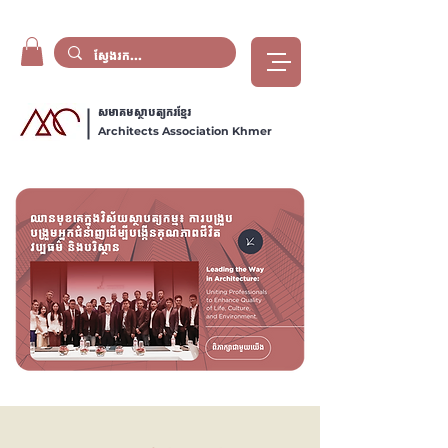
សមាគមស្ថាបត្យករខ្មែរ
Architects Association Khmer