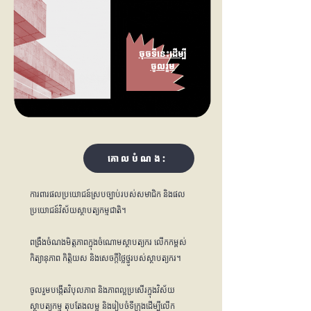
ចុចទីនេះដើម្បី
ចូលរួម
គោលបំណង:
ការពារផលប្រយោជន៍ស្របច្បាប់របស់សមាជិក និងផល
ប្រយោជន៍វិស័យស្ថាបត្យកម្មជាតិ។
ពង្រឹងចំណងមិត្តភាពក្នុងចំណោមស្ថាបត្យករ លើកកម្ពស់
កិត្យានុភាព កិត្តិយស និងសេចក្តីថ្លៃថ្នូរបស់ស្ថាបត្យករ។
ចូលរួមបង្កើតវិបុលភាព និងភាពល្អប្រសើរក្នុងវិស័យ
ស្ថាបត្យកម្ម តុបតែងលម្អ និងរៀបចំទីក្រុងដើម្បីលើក