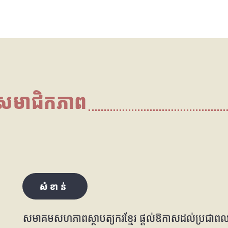
ីសមាជិកភាព
សំខាន់
សមាគមសហភាពស្ថាបត្យករខ្មែរ ផ្តល់ឱកាសដល់ប្រជាពលរដ