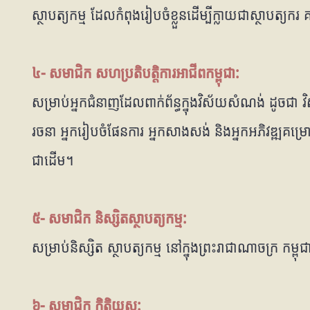
ស្ថាបត្យកម្ម ដែលកំពុងរៀបចំខ្លួនដើម្បីក្លាយជាស្ថាបត្យក
៤- សមាជិក សហប្រតិបត្តិការអាជីពកម្ពុជា:
សម្រាប់អ្នកជំនាញដែលពាក់ព័ន្ធក្នុងវិស័យសំណង់ ដូចជា វិស
រចនា អ្នករៀបចំផែនការ អ្នកសាងសង់ និងអ្នកអភិវឌ្ឍគម្រ
ជាដើម។
៥- សមាជិក និស្សិតស្ថាបត្យកម្ម:
សម្រាប់និស្សិត ស្ថាបត្យកម្ម នៅក្នុងព្រះរាជាណាចក្រ កម្ពុជ
៦- សមាជិក កិត្តិយស: