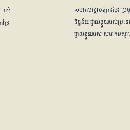
សមាគមស្ថាបត្យករខ្មែរ ប្រមូ
ំណាប់
ទិន្នន័យផ្ទាល់ខ្លួនរបស់ប
ាំទ្រ
ផ្ទាល់ខ្លួនរបស់ សមាគមស្ថាប