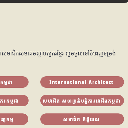
ម ជាសមាជិកសមាគមស្ថាបត្យករខ្មែរ សូមចូលទៅបំពេញទម្រង់
ម្ពុជា
International Architect
ករកម្ពុជា
សមាជិក សហប្រតិបត្តិការអាជីពកម្ពុជា
ត្យកម្ម
សមាជិក កិត្តិយស