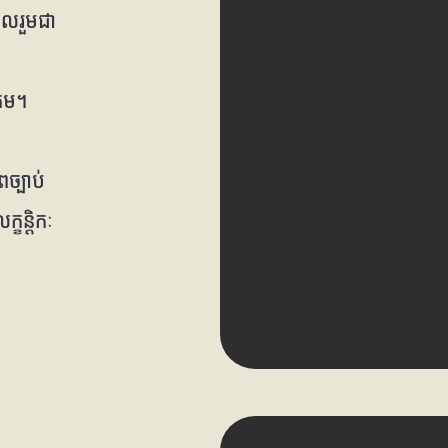
ូលរួមជា
គម។
ច្បាប់
្ខន្តិកៈ