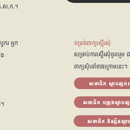
រ គ.ស.ក.។
្វករ អ្នក
ទម្រង់ពាក្យស្នើរសុំ
សម្រាប់ការស្នើរសុំចូលរួ
ោង
ពាក្យសុំនៅខាងក្រោមនេះ។
សមាជិក ស្ថាបត្យករក
សមាជិក បម្រុងស្ថាបត្យ
ា។
សមាជិក និស្សិតស្ថាប