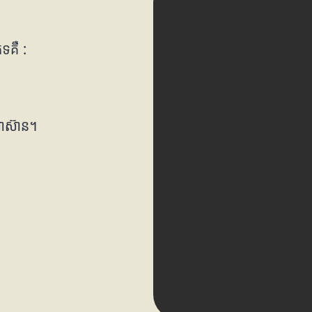
ទគឺ :
អាស៊ាន។
ត