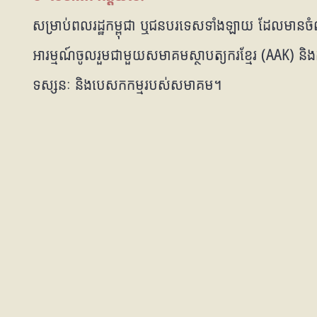
សម្រាប់ពលរដ្ឋកម្ពុជា ឬជនបរទេសទាំងឡាយ ដែលមានច
អារម្មណ៍ចូលរួមជាមួយសមាគមស្ថាបត្យករខ្មែរ (AAK) និងគ
ទស្សនៈ និងបេសកកម្មរបស់សមាគម។