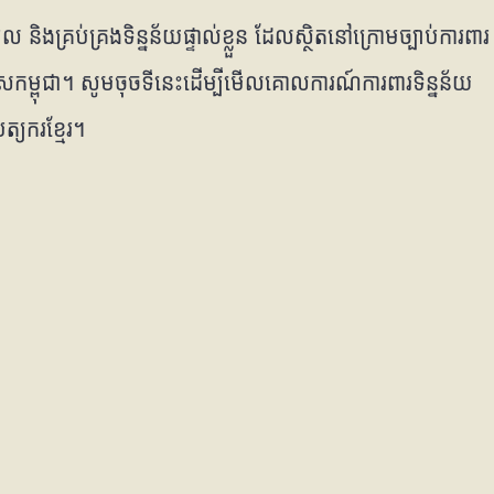
ល និងគ្រប់គ្រងទិន្នន័យផ្ទាល់ខ្លួន ដែលស្ថិតនៅក្រោមច្បាប់ការពារ
្រទេសកម្ពុជា។ សូមចុចទីនេះដើម្បីមើលគោលការណ៍ការពារទិន្នន័យ
ត្យករខ្មែរ។