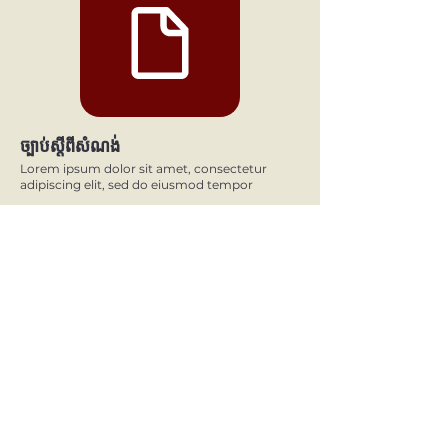
ច្បាប់ស្តីពីសំណង់
Lorem ipsum dolor sit amet, consectetur
adipiscing elit, sed do eiusmod tempor
Khmer Architects Association
Architects Association Khmer
Contact us
No. 21A, St. 352, 12303