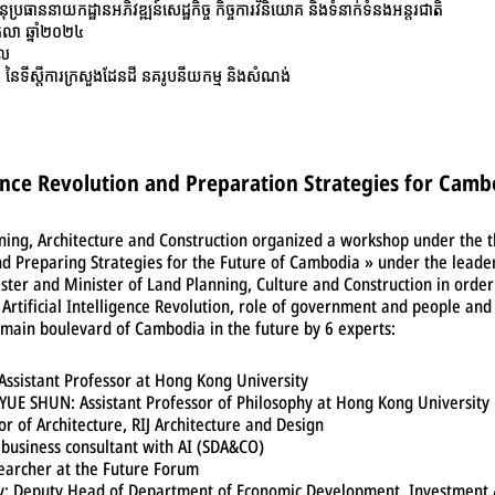
៖ អនុប្រធាននាយកដ្ឋានអភិវឌ្ឍន៍សេដ្ឋកិច្ច​ កិច្ចការវិនិយោគ​ និងទំនាក់ទំនងអន្តរជាតិ
ែតុលា ឆ្នាំ២០២៤
ៀល
ៃទីស្ដីការក្រសួងដែនដី នគរូបនីយកម្ម និងសំណង់
igence Revolution and Preparation Strategies for Camb
ning, Architecture and Construction organized a workshop under the th
nd Preparing Strategies for the Future of Cambodia » under the leader
ter and Minister of Land Planning, Culture and Construction in order
 Artificial Intelligence Revolution, role of government and people and
main boulevard of Cambodia in the future by 6 experts:
Assistant Professor at Hong Kong University
UE SHUN: Assistant Professor of Philosophy at Hong Kong University
r of Architecture, RIJ Architecture and Design
 business consultant with AI (SDA&CO)
searcher at the Future Forum
y: Deputy Head of Department of Economic Development, Investment A