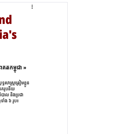
and
ia's
នាគតកម្ពុជា 
»
ធសាស្ត្រត្រៀមខ្លួន
 នគរូបនីយ
ភិបាល និងប្រជា
ទាំង ៦ រូប៖