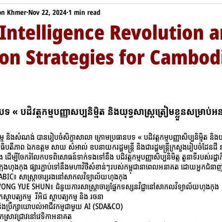
ion Khmer
Nov 22, 2024
1 min read
l Intelligence Revolution 
on Strategies for Cambod
 « បដិវត្តកម្មបញ្ញាសប្បនិម្មិត និងយុទ្ធសាស្ត្រត្រៀមខ្លួនសម្រាប់អ
 និងសំណង់ បានរៀបចំសិក្ខាសាលា ក្រោមប្រធានបទ « បដិវត្តកម្មបញ្ញាសិប្បនិម្មិត និងយុទ្
ិបតីភាព ឯកឧត្តម សាយ សំអាល់ ឧបនាយករដ្ឋមន្ត្រី និងជារដ្ឋមន្ត្រី​ក្រសួងរៀបចំដែនដី
ើម្បីចែករំលែកបទពិសោធន៍ទាក់ទងទៅនឹង បដិវត្តកម្មបញ្ញាសិប្បនិមិត្ត តួនាទីរបស់រដ្ឋា
រុងហុងកុង ផ្សារភ្ជាប់ទៅនឹងមហាវិថីសំខាន់ៗរបស់កម្ពុជានាពេលអនាគត ដោយអ្នកជំនាញ
 BABIC៖ សាស្ត្រាចារ្យរងនៅសាកលវិទ្យាល័យហុងកុង
WONG YUE SHUN៖ ជំនួយការសាស្រ្តាចារ្យផ្នែកទស្សនវិជ្ជានៅសាកលវិទ្យាល័យហុងកុង
បត្យកម្ម  រីអិជ ស្ថាបត្យកម្ម​ និង រចនា
ក និងប្រឹក្សាយោបល់អាជីវកម្មជាមួយ AI (SDA&CO)
កស្រាវជ្រាវនៅវេទិកាអនាគត