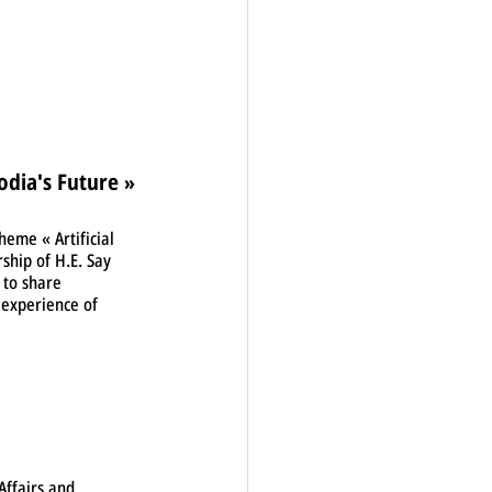
odia's Future 
»
eme « Artificial 
ship of H.E. Say 
 to share 
 experience of 
ffairs and 