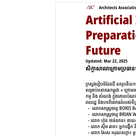
Architects Associat
Artificia
Preparati
Future
Updated:
Mar 22, 2025
សិក្ខាសាលាក្រោមប្រធានបទ
ក្រសួងរៀបចំដែនដី នគរូបនីយកម្ម
សម្រាប់អនាគតកម្ពុជា » ក្រោមអធ
កម្ម និង សំណង់ ក្នុងគោលបំណង ដ
ពលរដ្ឋ និងបទពិសោធន៍របស់ទីក្
​​  -  លោកសាស្រ្តចារ្យ BORIS
  -  លោកសាស្រ្តចារ្យ BRIAN 
  - លោក ហ៊ុន ចាន់សាន៖ នាយកស្ថា
  - លោក ស៊ីម តារា៖ អ្នកបង្វឹ
  - លោក សែស អរុណសក្តា៖ អ្ន